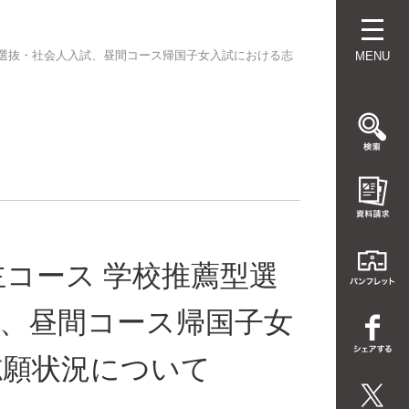
薦型選抜・社会人入試、昼間コース帰国子女入試における志
MENU
間主コース 学校推薦型選
、昼間コース帰国子女
志願状況について