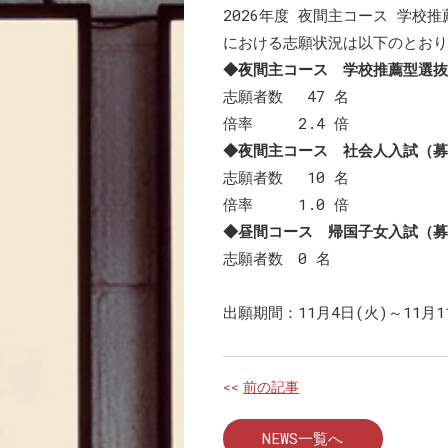
2026年度 夜間主コース 学
における志願状況は以下のとおりで
◆夜間主コース 学校推薦型選抜
志願者数 47 名
倍率 2.4 倍
◆夜間主コース 社会人入試（募
志願者数 10 名
倍率 1.0 倍
◆昼間コース 帰国子女入試（募
志願者数 0 名
出願期間：11月4日(火)～11月1
<<
前の記事
NEWS一覧へ