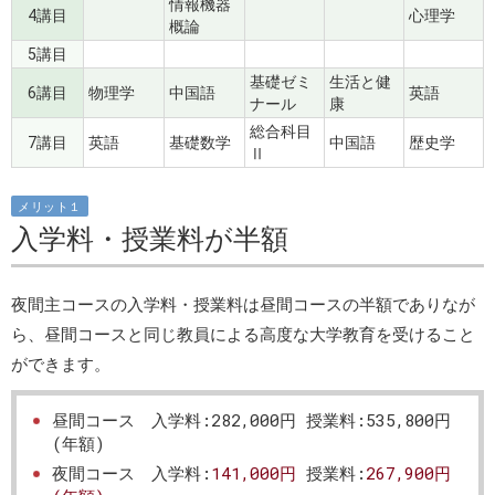
情報機器
4講目
心理学
概論
5講目
基礎ゼミ
生活と健
6講目
物理学
中国語
英語
ナール
康
総合科目
7講目
英語
基礎数学
中国語
歴史学
Ⅱ
メリット１
入学料・授業料が半額
夜間主コースの入学料・授業料は昼間コースの半額でありなが
ら、昼間コースと同じ教員による高度な大学教育を受けること
ができます。
昼間コース 入学料:282,000円 授業料:535,800円
(年額)
夜間コース 入学料:
141,000円
授業料:
267,900円