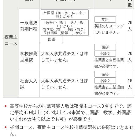
数
外国語（英、独、仏、中、
韓）から１
英語
一般選抜
20
数学①（数Ⅰ・数A、数
Ⅰ）から１
英語のリスニング
前期日程
人
数学②（数Ⅱ・数B・数C）
は行いません。
又は情報（情報Ⅰ）から１
夜間主
国語
コース
面接
学校推薦
大学入学共通テストは課
20
小論文
型選抜
していません。
人
推薦書と自己推薦
書が必要です。
面接
社会人入
大学入学共通テストは課
10
小論文
試
していません。
人
推薦書と志望理由
書が必要です。
高等学校からの推薦可能人数は夜間主コース3名までで、評
定平均4.0以上（3.8以上4.0未満で、国語、数学、外国語
いずれかが4.3以上でも可）が必要です。
昼間コース、夜間主コース学校推薦型選抜の併願はできませ
ん。