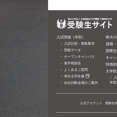
入試情報（学部）
商大の
入試日程・募集要項
就職・
受験データ
国際交
オープンキャンパス
キャン
進学相談会
特徴的
よくあるご質問
大学院
求める学生像
入
学院
仙台試験会場のご案内
公式アカウント 受験生