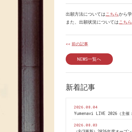
出願方法については
こちら
から学
また、出願状況については
こちら
<<
前の記事
NEWS一覧へ
新着記事
2026.08.04
Yumenavi LIVE 2026（
2026.08.03
（8/3更新）2026年度オー