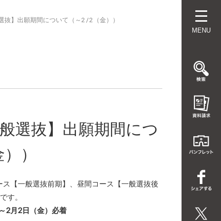
般選抜】出願期間について（～2/2（金））
MENU
【一般選抜】出願期間につ
金））
コース【一般選抜前期】、昼間コース【一般選抜後
です。
）～2月2日（金）必着