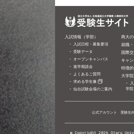
入試情報（学部）
商大の
入試日程・募集要項
就職・
受験データ
国際交
オープンキャンパス
キャン
進学相談会
特徴的
よくあるご質問
大学院
求める学生像
入
学院
仙台試験会場のご案内
公式アカウント 受験生
© Copyright
2026 Otaru Uni