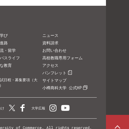
学び
ニュース
進路
資料請求
流・留学
お問い合わせ
パスライフ
高校教職専用フォーム
な教育
アクセス
パンフレット
試日程・募集要項（大
サイトマップ
）
小樽商科大学 公式HP
向け
大学広報
versity of Commerce. All rights reserved.