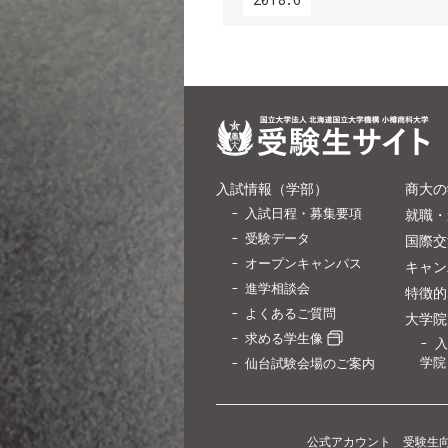
入試情報（学部）
商大の
入試日程・募集要項
就職・
受験データ
国際交
オープンキャンパス
キャン
進学相談会
特徴的
よくあるご質問
大学院
求める学生像
入
学院
仙台試験会場のご案内
公式アカウント 受験生