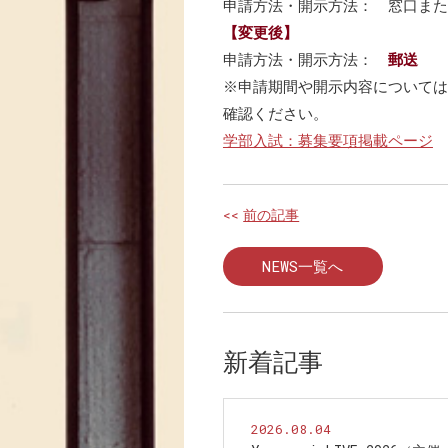
申請方法・開示方法： 窓口また
【変更後】
申請方法・開示方法：
郵送
※申請期間や開示内容については
確認ください。
学部入試：募集要項掲載ページ
<<
前の記事
NEWS一覧へ
新着記事
2026.08.04