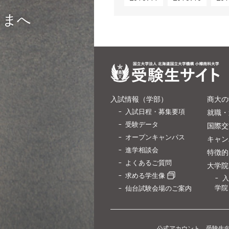
さまへ
入試情報（学部）
商大の
入試日程・募集要項
就職・
受験データ
国際交
オープンキャンパス
キャン
進学相談会
特徴的
よくあるご質問
大学院
求める学生像
入
学院
仙台試験会場のご案内
公式アカウント 受験生