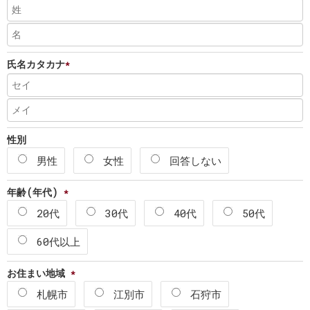
氏名カタカナ
*
性別
男性
女性
回答しない
年齢(年代)
*
20代
30代
40代
50代
60代以上
お住まい地域
*
札幌市
江別市
石狩市